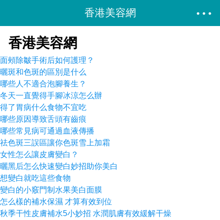
香港美容網
香港美容網
面頰除皺手術后如何護理？
曬斑和色斑的區別是什么
哪些人不適合泡腳養生？
冬天一直覺得手腳冰涼怎么辦
得了胃病什么食物不宜吃
哪些原因導致舌頭有齒痕
哪些常見病可通過血液傳播
祛色斑三誤區讓你色斑雪上加霜
女性怎么讓皮膚變白？
曬黑后怎么快速變白妙招助你美白
想變白就吃這些食物
變白的小竅門制水果美白面膜
怎么樣的補水保濕 才算有效到位
秋季干性皮膚補水5小妙招 水潤肌膚有效緩解干燥